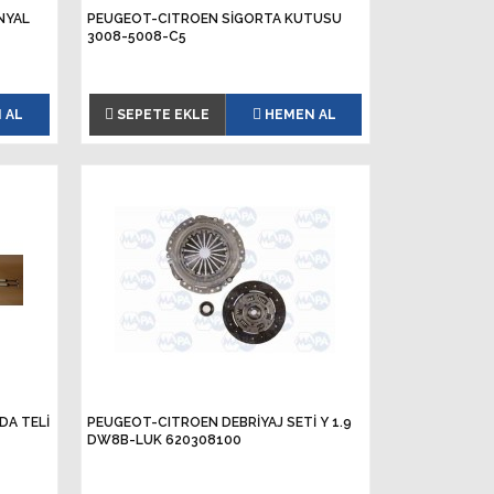
NYAL
PEUGEOT-CITROEN SİGORTA KUTUSU
3008-5008-C5
 AL
SEPETE EKLE
HEMEN AL
DA TELİ
PEUGEOT-CITROEN DEBRİYAJ SETİ Y 1.9
DW8B-LUK 620308100