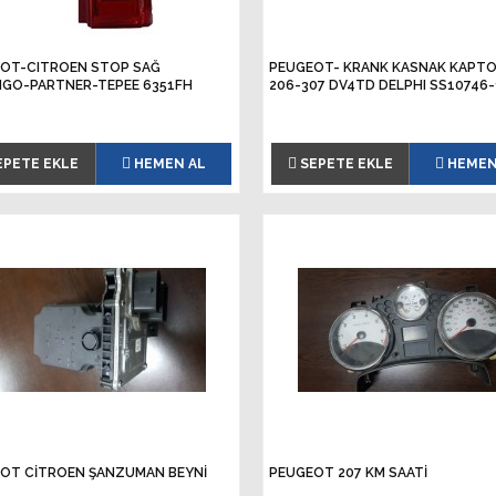
OT-CITROEN STOP SAĞ
PEUGEOT- KRANK KASNAK KAPT
NGO-PARTNER-TEPEE 6351FH
206-307 DV4TD DELPHI SS10746
EPETE EKLE
HEMEN AL
SEPETE EKLE
HEMEN
OT CİTROEN ŞANZUMAN BEYNİ
PEUGEOT 207 KM SAATİ