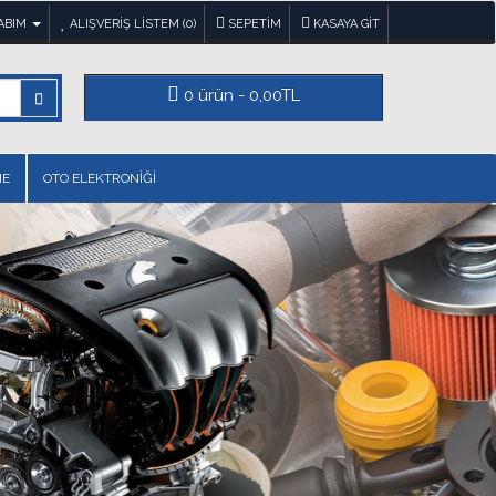
ABIM
ALIŞVERIŞ LISTEM (0)
SEPETIM
KASAYA GIT
0 ürün - 0,00TL
ME
OTO ELEKTRONİĞİ