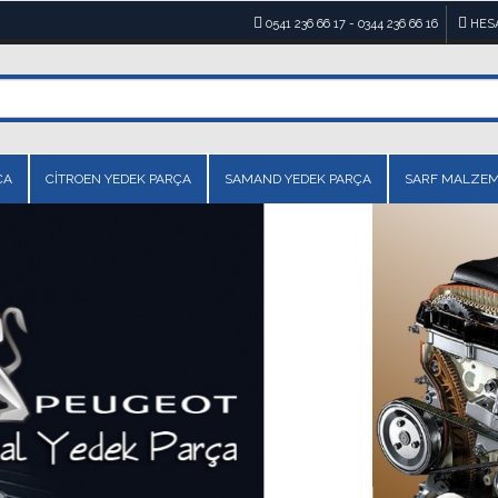
0541 236 66 17 - 0344 236 66 16
HES
ÇA
CİTROEN YEDEK PARÇA
SAMAND YEDEK PARÇA
SARF MALZE