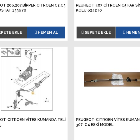
OT 206.207.BİPPER CİTROEN C2.C3
PEUHEOT 407 CİTROEN C5 FAR Sİ
STAT 1336Y8
KOLU 6242T0
EPETE EKLE
HEMEN AL
SEPETE EKLE
HEMEN
OT-CITROEN VİTES KUMANDA TELİ
PEUGEOT-CITROEN VİTES KUMAN
5
307-C4 ESKİ MODEL